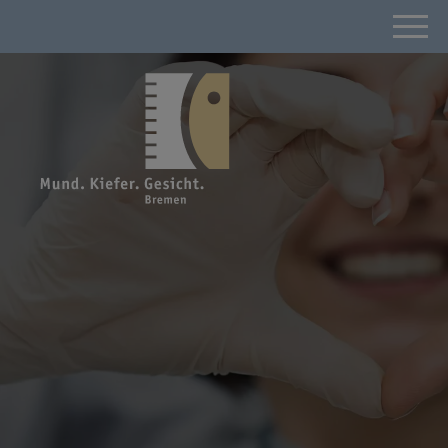
OFFENE STELLEN
UNSERE WERTE
VORTEILE FÜR MITARBEITER
BEWERBUNGSPROZESS
LAGE