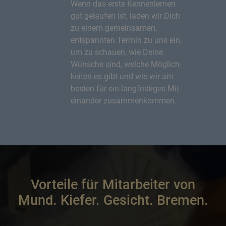
Wenn das erste Kennen­lernen
gut gelaufen ist, laden wir Dich
zu einem gemeinsamen,
entspannten Termin zu uns ein,
um zu schauen, wie Deine
Wünsche sind, welche Möglich­
keiten es gibt und wie wir am
besten für ein langfristiges Mit­
einander zusammen­kommen.
Vorteile für Mitarbeiter von
Mund. Kiefer. Gesicht. Bremen.