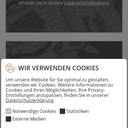
erhalten Sie in unserer
Datenschutzerklärung
.
WIR VERWENDEN COOKIES
ZEIGE COOKIEBANNER!
Um unsere Website für Sie optimal zu gestalten,
verwenden wir Cookies. Weitere Informationen zu
Um eine datensparsame Verarbeitung zu
Cookies und Ihren Möglichkeiten, Ihre Privacy-
gewährleisten, zeigen wir Ihnen hier lediglich ein
Einstellungen anzupassen, finden Sie in unserer
Vorschaubild an. Wenn Sie die Karte sehen möchten,
Datenschutzerklärung
.
akzeptieren Sie bitte die Cookies „Externe Medien“
über unser
Cookiebanner
. Weitere Informationen
Notwendige Cookies
Statistiken
erhalten Sie in unserer
Datenschutzerklärung
.
Externe Medien