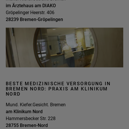
1
im Ärztehaus am DIAKO
Schön, dass Du uns kennenlernen möchtest!
Gröpelinger Heerstr. 406
Du bewirbst Dich auf die Stelle:
28239 Bremen-Gröpelingen
WEITER
BESTE MEDIZINISCHE VERSORGUNG IN
BREMEN NORD: PRAXIS AM KLINIKUM
NORD
Mund. Kiefer.Gesicht. Bremen
am Klinikum Nord
Hammersbecker Str. 228
28755 Bremen-Nord